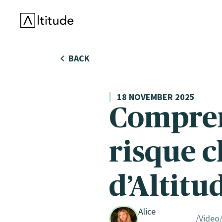
Altitude by AXA Climate
BACK
18 NOVEMBER 2025
Compren
risque c
d’Altitu
Alice
Video