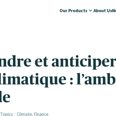
Our Products
About Us
N
dre et anticiper
limatique : l’amb
de
Topics :
Climate
Finance