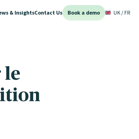
ews & Insights
Contact Us
Book a demo
UK
FR
 le
ition